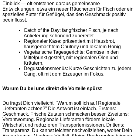
Einblick — oft entstehen daraus gemeinsame
Entwicklungen, etwa ein neuer Räucherton für Fisch oder ein
spezielles Futter für Geflügel, das den Geschmack positiv
beeinflusst.
Catch of the Day: fangfrischer Fisch, je nach
Anlieferung schonend zubereitet.
Regionaler Käse: präsentiert mit Hausbrot,
hausgemachtem Chutney und lokalem Honig.
Vegetarische Tagesgerichte: Gemüse in den
Mittelpunkt gestellt, mit regionalen Ölen und
Kräutern.
Degustationsmenüs: Kurze Geschichten zu jedem
Gang, oft mit dem Erzeuger im Fokus.
Warum Du bei uns direkt die Vorteile spürst
Du fragst Dich vielleicht: “Warum soll ich auf Regionale
Lieferanten achten?” Die Antwort ist einfach. Erstens:
Geschmack. Frische Zutaten schmecken besser. Zweitens:
Verantwortung. Regionale Lieferanten fördern lokale
Wirtschaft und reduzieren Transportemissionen. Drittens:
Transparenz. Du kannst leichter nachvollziehen, woher Dein
Essen kommt. Viertens: Vielfalt. Kleine Produzenten bringen