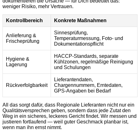
dokumentieren die Ursache — für Dich bedeutet das:
weniger Risiko, mehr Vertrauen.
Kontrollbereich
Konkrete Maßnahmen
Sinnesprüfung,
Anlieferung &
Temperaturmessung, Foto- und
Frischeprüfung
Dokumentationspflicht
HACCP-Standards, separate
Hygiene &
Kühlzonen, regelmäßige Reinigung
Lagerung
und Schulungen
Lieferantendaten,
Rückverfolgbarkeit
Chargennummern, Erntedaten,
GPS-Angaben bei Bedarf
All das sorgt dafür, dass Regionale Lieferanten nicht nur ein
Qualitätsversprechen geben, sondern dass jede Zutat den
Weg in ein sicheres, leckeres Gericht findet. Wir messen und
justieren fortlaufend — weil guter Geschmack planbar ist,
wenn man ihn ernst nimmt.