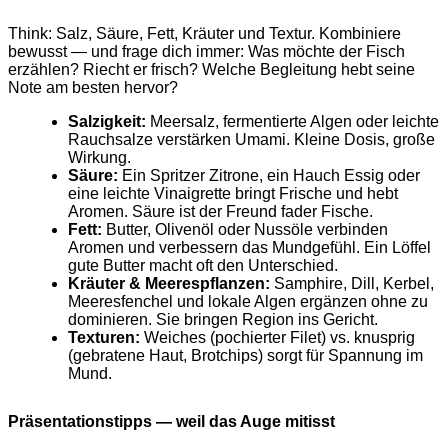
Think: Salz, Säure, Fett, Kräuter und Textur. Kombiniere
bewusst — und frage dich immer: Was möchte der Fisch
erzählen? Riecht er frisch? Welche Begleitung hebt seine
Note am besten hervor?
Salzigkeit:
Meersalz, fermentierte Algen oder leichte
Rauchsalze verstärken Umami. Kleine Dosis, große
Wirkung.
Säure:
Ein Spritzer Zitrone, ein Hauch Essig oder
eine leichte Vinaigrette bringt Frische und hebt
Aromen. Säure ist der Freund fader Fische.
Fett:
Butter, Olivenöl oder Nussöle verbinden
Aromen und verbessern das Mundgefühl. Ein Löffel
gute Butter macht oft den Unterschied.
Kräuter & Meerespflanzen:
Samphire, Dill, Kerbel,
Meeresfenchel und lokale Algen ergänzen ohne zu
dominieren. Sie bringen Region ins Gericht.
Texturen:
Weiches (pochierter Filet) vs. knusprig
(gebratene Haut, Brotchips) sorgt für Spannung im
Mund.
Präsentationstipps — weil das Auge mitisst