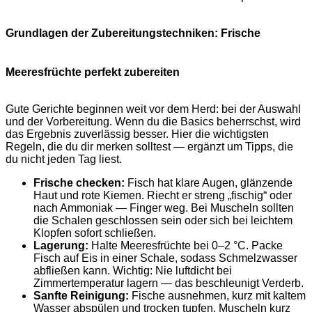
Grundlagen der Zubereitungstechniken: Frische
Meeresfrüchte perfekt zubereiten
Gute Gerichte beginnen weit vor dem Herd: bei der Auswahl
und der Vorbereitung. Wenn du die Basics beherrschst, wird
das Ergebnis zuverlässig besser. Hier die wichtigsten
Regeln, die du dir merken solltest — ergänzt um Tipps, die
du nicht jeden Tag liest.
Frische checken:
Fisch hat klare Augen, glänzende
Haut und rote Kiemen. Riecht er streng „fischig“ oder
nach Ammoniak — Finger weg. Bei Muscheln sollten
die Schalen geschlossen sein oder sich bei leichtem
Klopfen sofort schließen.
Lagerung:
Halte Meeresfrüchte bei 0–2 °C. Packe
Fisch auf Eis in einer Schale, sodass Schmelzwasser
abfließen kann. Wichtig: Nie luftdicht bei
Zimmertemperatur lagern — das beschleunigt Verderb.
Sanfte Reinigung:
Fische ausnehmen, kurz mit kaltem
Wasser abspülen und trocken tupfen. Muscheln kurz