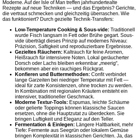
Moderne. Auf der Isle of Man treffen jahrhundertealte
Rezepte auf neue Techniken — und das Ergebnis? Gerichte,
die vertraut schmecken und gleichzeitig überraschen. Wie
das funktioniert? Durch gezielte Technik-Transfers:
Low-Temperature Cooking & Sous-vide:
Traditionell
wurde Fisch langsam in Fett oder Brühe gegart. Sous-
vide überträgt dieses Prinzip auf modernes Niveau:
Präzision, Saftigkeit und reproduzierbare Ergebnisse.
Gezieltes Räuchern:
Kaltrauch für feine Aromen,
Heißrauch für intensivere Noten. Lokal geräucherter
Dorsch oder Lachs bleiben erkennbar „meerig“,
bekommen aber ein rauchiges Rückgrat.
Konfieren und Buttermethoden:
Confit verbindet
lange Garzeiten bei niedriger Temperatur mit Fett —
ideal für zarte Konsistenzen, ohne trocken zu werden.
In Kombination mit regionalen Kräutern entsteht ein
intensiver, traditioneller Geschmack.
Moderne Textur-Tools:
Espumas, leichte Schäume
oder gelierte Toppings können klassische Saucen
ersetzen, ohne die Hauptzutat zu überdecken. Sie
bringen Luftigkeit und Eleganz auf den Teller.
Fermentation & Einlegen:
Längere Haltbarkeit, mehr
Tiefe: Fermente aus Seegrün oder lokalem Gemüse
bringen Komplexität in klassischen Gerichten. Ja, das