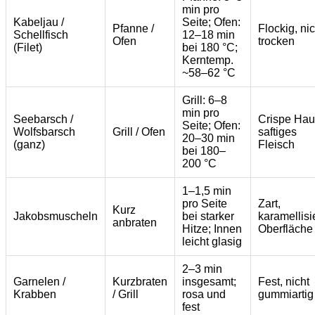
min pro
Kabeljau /
Seite; Ofen:
Pfanne /
Flockig, nic
Schellfisch
12–18 min
Ofen
trocken
(Filet)
bei 180 °C;
Kerntemp.
~58–62 °C
Grill: 6–8
min pro
Seebarsch /
Crispe Hau
Seite; Ofen:
Wolfsbarsch
Grill / Ofen
saftiges
20–30 min
(ganz)
Fleisch
bei 180–
200 °C
1–1,5 min
pro Seite
Zart,
Kurz
Jakobsmuscheln
bei starker
karamellisi
anbraten
Hitze; Innen
Oberfläche
leicht glasig
2–3 min
Garnelen /
Kurzbraten
insgesamt;
Fest, nicht
Krabben
/ Grill
rosa und
gummiartig
fest