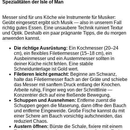
Spezialitäten der Isle of Man
Messer sind für uns Köche wie Instrumente für Musiker:
Geübt eingesetzt ergibt sich Musik — also in unserem Fall
richtig gutes Essen. Eine unsaubere Technik ruiniert Textur
und Optik. Deshalb ein paar prägnante Tipps, die du morgen
anwenden kannst.
Die richtige Ausrüstung:
Ein Kochmesser (20–24
cm), ein flexibles Filetiermesser (15–18 cm), ein
Ausbeinmesser und ein Austernmesser sollten in
deiner Küche nicht fehlen. Eine stabile
Schneidunterlage ist Gold wert.
Filetieren leicht gemacht:
Beginne am Schwanz,
halte das Filetiermesser flach an der Gräte und schiebe
das Messer mit sanftem Druck entlang der Knochen.
Arbeite ruhig, Finger weg von der Schnittlinie —
Konzentrier dich auf eine fließende Bewegung.
Schuppen und Ausnehmen:
Entferne zuerst die
Schuppen gegen die Maserung, dann öffne den Bauch
und entferne Eingeweide. Große Fische kannst du mit
einer Schere am Bauch vorsichtig aufschneiden, das
reduziert Chaos.
Austern öffnen:
Bürste die Schale, fixiere mit einem