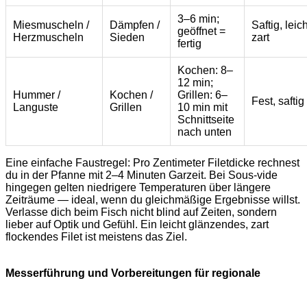
3–6 min;
Miesmuscheln /
Dämpfen /
Saftig, leich
geöffnet =
Herzmuscheln
Sieden
zart
fertig
Kochen: 8–
12 min;
Hummer /
Kochen /
Grillen: 6–
Fest, saftig
Languste
Grillen
10 min mit
Schnittseite
nach unten
Eine einfache Faustregel: Pro Zentimeter Filetdicke rechnest
du in der Pfanne mit 2–4 Minuten Garzeit. Bei Sous-vide
hingegen gelten niedrigere Temperaturen über längere
Zeiträume — ideal, wenn du gleichmäßige Ergebnisse willst.
Verlasse dich beim Fisch nicht blind auf Zeiten, sondern
lieber auf Optik und Gefühl. Ein leicht glänzendes, zart
flockendes Filet ist meistens das Ziel.
Messerführung und Vorbereitungen für regionale