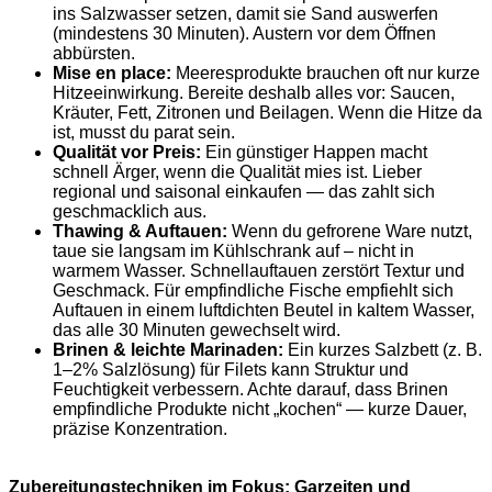
ins Salzwasser setzen, damit sie Sand auswerfen
(mindestens 30 Minuten). Austern vor dem Öffnen
abbürsten.
Mise en place:
Meeresprodukte brauchen oft nur kurze
Hitzeeinwirkung. Bereite deshalb alles vor: Saucen,
Kräuter, Fett, Zitronen und Beilagen. Wenn die Hitze da
ist, musst du parat sein.
Qualität vor Preis:
Ein günstiger Happen macht
schnell Ärger, wenn die Qualität mies ist. Lieber
regional und saisonal einkaufen — das zahlt sich
geschmacklich aus.
Thawing & Auftauen:
Wenn du gefrorene Ware nutzt,
taue sie langsam im Kühlschrank auf – nicht in
warmem Wasser. Schnellauftauen zerstört Textur und
Geschmack. Für empfindliche Fische empfiehlt sich
Auftauen in einem luftdichten Beutel in kaltem Wasser,
das alle 30 Minuten gewechselt wird.
Brinen & leichte Marinaden:
Ein kurzes Salzbett (z. B.
1–2% Salzlösung) für Filets kann Struktur und
Feuchtigkeit verbessern. Achte darauf, dass Brinen
empfindliche Produkte nicht „kochen“ — kurze Dauer,
präzise Konzentration.
Zubereitungstechniken im Fokus: Garzeiten und