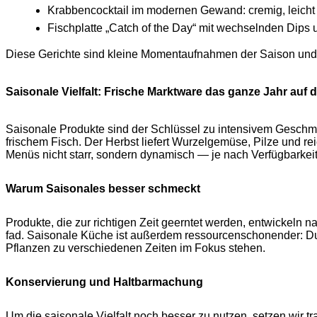
Krabbencocktail im modernen Gewand: cremig, leicht 
Fischplatte „Catch of the Day“ mit wechselnden Dips
Diese Gerichte sind kleine Momentaufnahmen der Saison und ze
Saisonale Vielfalt: Frische Marktware das ganze Jahr auf 
Saisonale Produkte sind der Schlüssel zu intensivem Geschmac
frischem Fisch. Der Herbst liefert Wurzelgemüse, Pilze und re
Menüs nicht starr, sondern dynamisch — je nach Verfügbarkeit 
Warum Saisonales besser schmeckt
Produkte, die zur richtigen Zeit geerntet werden, entwickeln na
fad. Saisonale Küche ist außerdem ressourcenschonender: Du b
Pflanzen zu verschiedenen Zeiten im Fokus stehen.
Konservierung und Haltbarmachung
Um die saisonale Vielfalt noch besser zu nutzen, setzen wir 