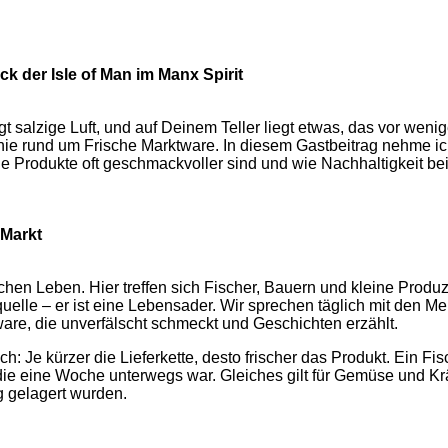
k der Isle of Man im Manx Spirit
 trägt salzige Luft, und auf Deinem Teller liegt etwas, das vor w
ie rund um Frische Marktware. In diesem Gastbeitrag nehme ich
Produkte oft geschmackvoller sind und wie Nachhaltigkeit bei u
 Markt
glichen Leben. Hier treffen sich Fischer, Bauern und kleine Pro
squelle – er ist eine Lebensader. Wir sprechen täglich mit den
ware, die unverfälscht schmeckt und Geschichten erzählt.
ch: Je kürzer die Lieferkette, desto frischer das Produkt. Ein 
die eine Woche unterwegs war. Gleiches gilt für Gemüse und Kr
ng gelagert wurden.