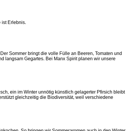
ist Erlebnis.
 Der Sommer bringt die volle Fülle an Beeren, Tomaten und
 und langsam Gegartes. Bei Manx Spirit planen wir unsere
sch, ein im Winter unnötig künstlich gelagerter Pfirsich bleibt
ützt gleichzeitig die Biodiversität, weil verschiedene
d einkochen. So bringen wir Sommeraromen auch in den Winter