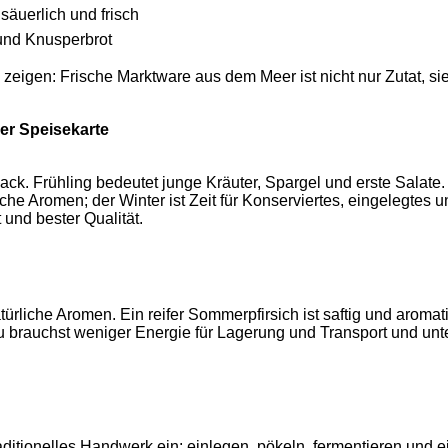
säuerlich und frisch
 und Knusperbrot
igen: Frische Marktware aus dem Meer ist nicht nur Zutat, sie 
der Speisekarte
k. Frühling bedeutet junge Kräuter, Spargel und erste Salate.
iche Aromen; der Winter ist Zeit für Konserviertes, eingelegtes
und bester Qualität.
türliche Aromen. Ein reifer Sommerpfirsich ist saftig und aromati
rauchst weniger Energie für Lagerung und Transport und unterst
traditionelles Handwerk ein: einlegen, pökeln, fermentieren un