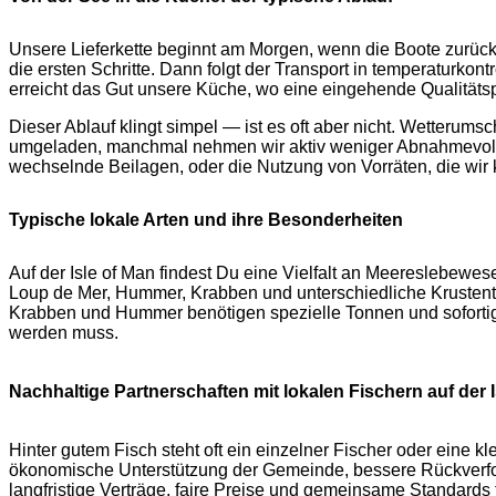
Unsere Lieferkette beginnt am Morgen, wenn die Boote zurück 
die ersten Schritte. Dann folgt der Transport in temperaturko
erreicht das Gut unsere Küche, wo eine eingehende Qualitätsp
Dieser Ablauf klingt simpel — ist es oft aber nicht. Wetteru
umgeladen, manchmal nehmen wir aktiv weniger Abnahmevolumen
wechselnde Beilagen, oder die Nutzung von Vorräten, die wir 
Typische lokale Arten und ihre Besonderheiten
Auf der Isle of Man findest Du eine Vielfalt an Meereslebew
Loup de Mer, Hummer, Krabben und unterschiedliche Krustent
Krabben und Hummer benötigen spezielle Tonnen und sofortige
werden muss.
Nachhaltige Partnerschaften mit lokalen Fischern auf der 
Hinter gutem Fisch steht oft ein einzelner Fischer oder eine k
ökonomische Unterstützung der Gemeinde, bessere Rückverfolg
langfristige Verträge, faire Preise und gemeinsame Standar