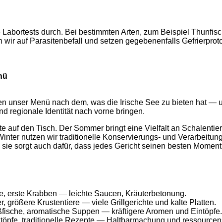
e Labortests durch. Bei bestimmten Arten, zum Beispiel Thunfis
ir auf Parasitenbefall und setzen gegebenenfalls Gefrierprotok
nü
ten unser Menü nach dem, was die Irische See zu bieten hat — un
nd regionale Identität nach vorne bringen.
auf den Tisch. Der Sommer bringt eine Vielfalt an Schalentiere; 
nter nutzen wir traditionelle Konservierungs- und Verarbeitu
 sie sorgt auch dafür, dass jedes Gericht seinen besten Moment
e, erste Krabben — leichte Saucen, Kräuterbetonung.
rößere Krustentiere — viele Grillgerichte und kalte Platten.
ische, aromatische Suppen — kräftigere Aromen und Eintöpfe.
ntöpfe, traditionelle Rezepte — Haltbarmachung und ressourc