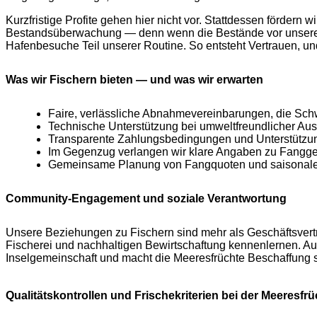
Kurzfristige Profite gehen hier nicht vor. Stattdessen fördern
Bestandsüberwachung — denn wenn die Bestände vor unserer 
Hafenbesuche Teil unserer Routine. So entsteht Vertrauen, und
Was wir Fischern bieten — und was wir erwarten
Faire, verlässliche Abnahmevereinbarungen, die Sc
Technische Unterstützung bei umweltfreundlicher Ausr
Transparente Zahlungsbedingungen und Unterstützung
Im Gegenzug verlangen wir klare Angaben zu Fangge
Gemeinsame Planung von Fangquoten und saisonalen
Community-Engagement und soziale Verantwortung
Unsere Beziehungen zu Fischern sind mehr als Geschäftsvertr
Fischerei und nachhaltigen Bewirtschaftung kennenlernen. Auß
Inselgemeinschaft und macht die Meeresfrüchte Beschaffung s
Qualitätskontrollen und Frischekriterien bei der Meeresf