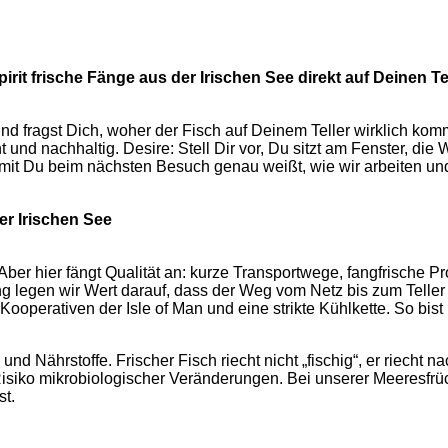
it frische Fänge aus der Irischen See direkt auf Deinen Tel
d fragst Dich, woher der Fisch auf Deinem Teller wirklich kommt?
und nachhaltig. Desire: Stell Dir vor, Du sitzt am Fenster, die W
 damit Du beim nächsten Besuch genau weißt, wie wir arbeiten u
er Irischen See
t. Aber hier fängt Qualität an: kurze Transportwege, fangfrisch
 legen wir Wert darauf, dass der Weg vom Netz bis zum Teller s
operativen der Isle of Man und eine strikte Kühlkette. So bist
 Nährstoffe. Frischer Fisch riecht nicht „fischig“, er riecht nac
Risiko mikrobiologischer Veränderungen. Bei unserer Meeresfr
st.