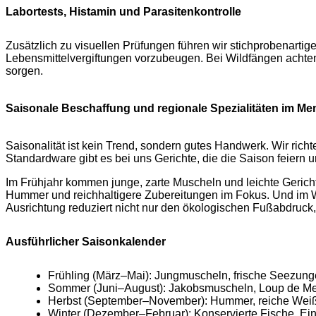
Labortests, Histamin und Parasitenkontrolle
Zusätzlich zu visuellen Prüfungen führen wir stichprobenartig
Lebensmittelvergiftungen vorzubeugen. Bei Wildfängen achten w
sorgen.
Saisonale Beschaffung und regionale Spezialitäten im Me
Saisonalität ist kein Trend, sondern gutes Handwerk. Wir rich
Standardware gibt es bei uns Gerichte, die die Saison feiern u
Im Frühjahr kommen junge, zarte Muscheln und leichte Gerichte 
Hummer und reichhaltigere Zubereitungen im Fokus. Und im Wi
Ausrichtung reduziert nicht nur den ökologischen Fußabdruck,
Ausführlicher Saisonkalender
Frühling (März–Mai): Jungmuscheln, frische Seezung
Sommer (Juni–August): Jakobsmuscheln, Loup de Mer, g
Herbst (September–November): Hummer, reiche Weißf
Winter (Dezember–Februar): Konservierte Fische, Ei