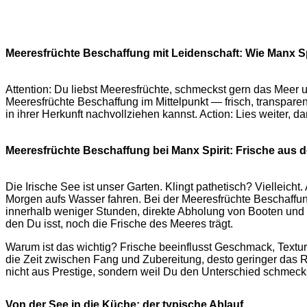
Meeresfrüchte Beschaffung mit Leidenschaft: Wie Manx Spir
Attention: Du liebst Meeresfrüchte, schmeckst gern das Meer un
Meeresfrüchte Beschaffung im Mittelpunkt — frisch, transparent 
in ihrer Herkunft nachvollziehen kannst. Action: Lies weiter,
Meeresfrüchte Beschaffung bei Manx Spirit: Frische aus d
Die Irische See ist unser Garten. Klingt pathetisch? Vielleich
Morgen aufs Wasser fahren. Bei der Meeresfrüchte Beschaffung
innerhalb weniger Stunden, direkte Abholung von Booten und Ko
den Du isst, noch die Frische des Meeres trägt.
Warum ist das wichtig? Frische beeinflusst Geschmack, Textur und
die Zeit zwischen Fang und Zubereitung, desto geringer das 
nicht aus Prestige, sondern weil Du den Unterschied schmeck
Von der See in die Küche: der typische Ablauf