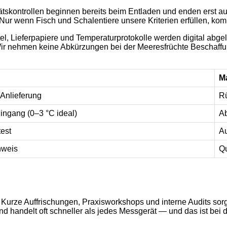
tätskontrollen beginnen bereits beim Entladen und enden erst auf
 Nur wenn Fisch und Schalentiere unsere Kriterien erfüllen, ko
tel, Lieferpapiere und Temperaturprotokolle werden digital abg
 Wir nehmen keine Abkürzungen bei der Meeresfrüchte Beschaffu
M
 Anlieferung
Rü
ngang (0–3 °C ideal)
Ab
est
Au
hweis
Qu
rze Auffrischungen, Praxisworkshops und interne Audits sorgen
nd handelt oft schneller als jedes Messgerät — und das ist bei d