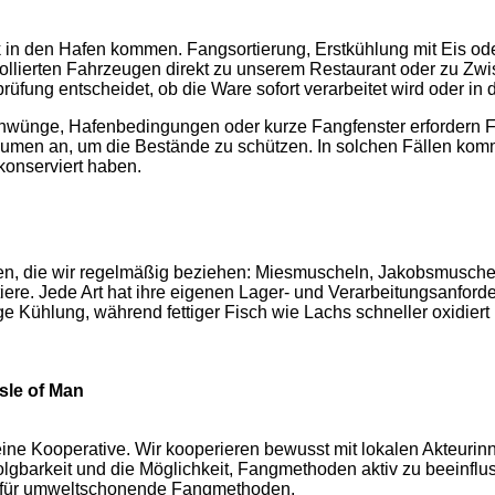
in den Hafen kommen. Fangsortierung, Erstkühlung mit Eis oder
ntrollierten Fahrzeugen direkt zu unserem Restaurant oder zu Z
rüfung entscheidet, ob die Ware sofort verarbeitet wird oder in
mschwünge, Hafenbedingungen oder kurze Fangfenster erfordern F
 an, um die Bestände zu schützen. In solchen Fällen kommt Kr
konserviert haben.
esen, die wir regelmäßig beziehen: Miesmuscheln, Jakobsmusche
iere. Jede Art hat ihre eigenen Lager- und Verarbeitungsanfo
 Kühlung, während fettiger Fisch wie Lachs schneller oxidiert
Isle of Man
leine Kooperative. Wir kooperieren bewusst mit lokalen Akteurin
barkeit und die Möglichkeit, Fangmethoden aktiv zu beeinflus
ds für umweltschonende Fangmethoden.